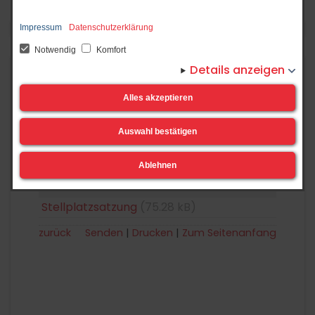
Impressum
Datenschutzerklärung
Notwendig
Komfort
Details anzeigen
Start
Stellplatzsatzung
Alles akzeptieren
Satzungen & Verordnungen
(Ortsrecht)
Auswahl bestätigen
Stellplatzsatzung
Ablehnen
Datei
Stellplatzsatzung
(75.28 kB)
zurück
Senden
Drucken
Zum Seitenanfang